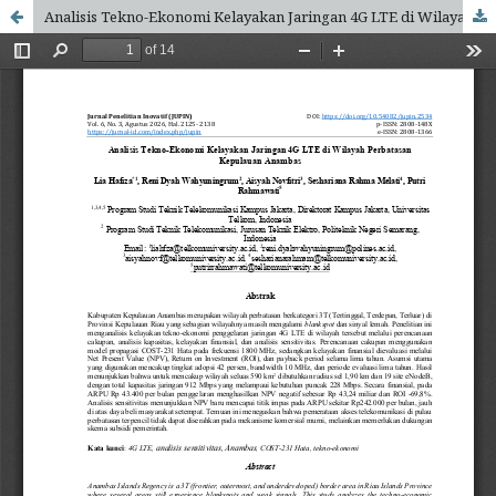
Analisis Tekno-Ekonomi Kelayakan Jaringan 4G LTE di Wilayah Perbatasan Kepulauan Anambas