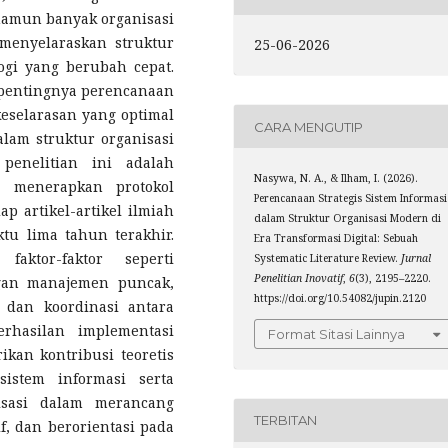
namun banyak organisasi
menyelaraskan struktur
25-06-2026
ogi yang berubah cepat.
 pentingnya perencanaan
keselarasan yang optimal
CARA MENGUTIP
dalam struktur organisasi
enelitian ini adalah
Nasywa, N. A., & Ilham, I. (2026).
 menerapkan protokol
Perencanaan Strategis Sistem Informasi
ap artikel-artikel ilmiah
dalam Struktur Organisasi Modern di
tu lima tahun terakhir.
Era Transformasi Digital: Sebuah
ktor-faktor seperti
Systematic Literature Review.
Jurnal
Penelitian Inovatif
,
6
(3), 2195–2220.
ngan manajemen puncak,
https://doi.org/10.54082/jupin.2120
 dan koordinasi antara
rhasilan implementasi
Format Sitasi Lainnya
rikan kontribusi teoretis
istem informasi serta
isasi dalam merancang
TERBITAN
if, dan berorientasi pada