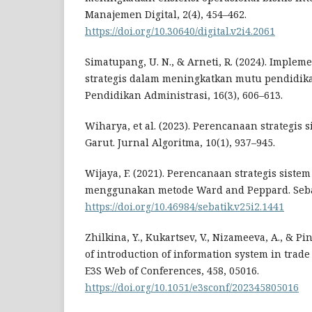
Manajemen Digital, 2(4), 454–462.
https://doi.org/10.30640/digital.v2i4.2061
Simatupang, U. N., & Arneti, R. (2024). Imple
strategis dalam meningkatkan mutu pendidika
Pendidikan Administrasi, 16(3), 606–613.
Wiharya, et al. (2023). Perencanaan strategis
Garut. Jurnal Algoritma, 10(1), 937–945.
Wijaya, F. (2021). Perencanaan strategis siste
menggunakan metode Ward and Peppard. Sebati
https://doi.org/10.46984/sebatik.v25i2.1441
Zhilkina, Y., Kukartsev, V., Nizameeva, A., & Pin
of introduction of information system in trade
E3S Web of Conferences, 458, 05016.
https://doi.org/10.1051/e3sconf/202345805016