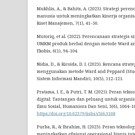
Mukhlis, A., & Bahits, A. (2023). Strategi per
manusia untuk meningkatkan kinerja organis
Riset Manajemen, 7(1), 41–50.
Mutoriq, et al. (2022). Perencanaan strategis 
UMKM produk herbal dengan metode Ward and
Ekobis, 6(1), 94–104.
Nidia, D., & Ricoida, D. I. (2023). Rencana strat
menggunakan metode Ward and Peppard (Studi 
Sistem Informasi Mandiri, 10(3), 112–121.
Pratama, I. E., & Putri, T. M. (2025). Peran tek
digital: Tantangan dan peluang untuk organisa
Ilmu Sosial, Humaniora Dan Seni, 3(6), 1064–1
https://doi.org/10.62379/jishs.v3i6.3168
Purba, R., & Ibrahim, H. (2023). Peran teknolo
meningkatkan efisiensi operasional bisnis int