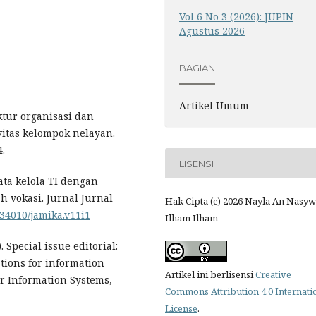
Vol 6 No 3 (2026): JUPIN
Agustus 2026
BAGIAN
Artikel Umum
uktur organisasi dan
itas kelompok nelayan.
.
LISENSI
tata kelola TI dengan
h vokasi. Jurnal Jurnal
Hak Cipta (c) 2026 Nayla An Nasyw
0.34010/jamika.v11i1
Ilham Ilham
. Special issue editorial:
ations for information
Artikel ini berlisensi
Creative
or Information Systems,
Commons Attribution 4.0 Internati
License
.