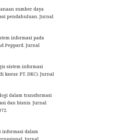
encanaan sumber daya
asi pendahuluan. Jurnal
sistem informasi pada
 Peppard. Jurnal
egis sistem informasi
kasus: PT. DKC). Jurnal
nologi dalam transformasi
si dan bisnis. Jurnal
072.
gi informasi dalam
ernasional. Jurnal