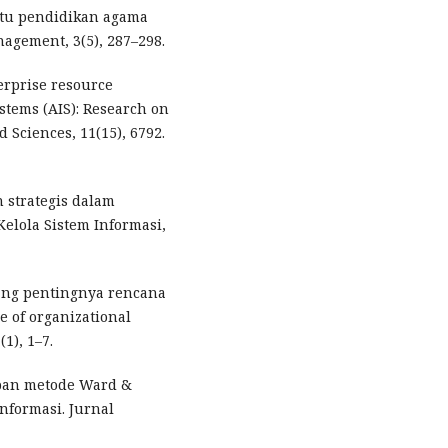
utu pendidikan agama
nagement, 3(5), 287–298.
terprise resource
stems (AIS): Research on
 Sciences, 11(15), 6792.
 strategis dalam
Kelola Sistem Informasi,
ntang pentingnya rencana
e of organizational
1), 1–7.
rapan metode Ward &
nformasi. Jurnal