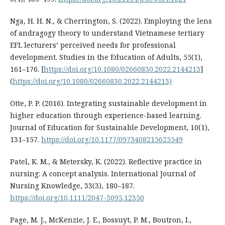
Nga, H. H. N., & Cherrington, S. (2022). Employing the lens
of andragogy theory to understand Vietnamese tertiary
EFL lecturers’ perceived needs for professional
development. Studies in the Education of Adults, 55(1),
161–176. [
https://doi.org/10.1080/02660830.2022.2144213
]
(
https://doi.org/10.1080/02660830.2022.2144213)
Otte, P. P. (2016). Integrating sustainable development in
higher education through experience-based learning.
Journal of Education for Sustainable Development, 10(1),
131–157.
https://doi.org/10.1177/0973408215625549
Patel, K. M., & Metersky, K. (2022). Reflective practice in
nursing: A concept analysis. International Journal of
Nursing Knowledge, 33(3), 180–187.
https://doi.org/10.1111/2047-3095.12350
Page, M. J., McKenzie, J. E., Bossuyt, P. M., Boutron, I.,