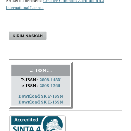
Artikel ini berlisensi
Creative Commons Attribution 4.0
International License
.
KIRIM NASKAH
..:: ISSN ::..
P-ISSN :
2808-148X
e-ISSN :
2808-1366
Download SK P-ISSN
Download SK E-ISSN