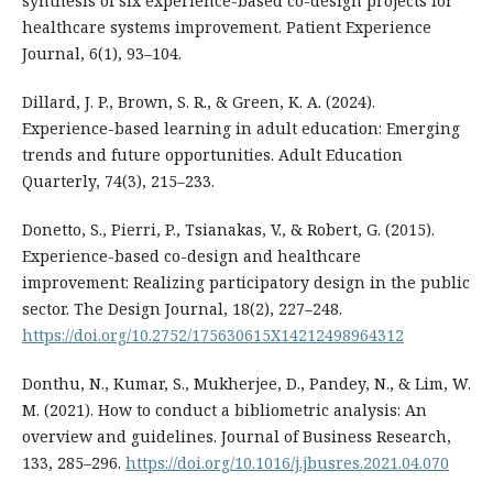
synthesis of six experience-based co-design projects for
healthcare systems improvement. Patient Experience
Journal, 6(1), 93–104.
Dillard, J. P., Brown, S. R., & Green, K. A. (2024).
Experience-based learning in adult education: Emerging
trends and future opportunities. Adult Education
Quarterly, 74(3), 215–233.
Donetto, S., Pierri, P., Tsianakas, V., & Robert, G. (2015).
Experience-based co-design and healthcare
improvement: Realizing participatory design in the public
sector. The Design Journal, 18(2), 227–248.
https://doi.org/10.2752/175630615X14212498964312
Donthu, N., Kumar, S., Mukherjee, D., Pandey, N., & Lim, W.
M. (2021). How to conduct a bibliometric analysis: An
overview and guidelines. Journal of Business Research,
133, 285–296.
https://doi.org/10.1016/j.jbusres.2021.04.070