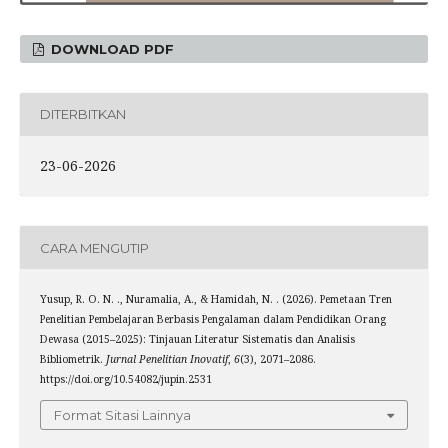
DOWNLOAD PDF
DITERBITKAN
23-06-2026
CARA MENGUTIP
Yusup, R. O. N. ., Nuramalia, A., & Hamidah, N. . (2026). Pemetaan Tren
Penelitian Pembelajaran Berbasis Pengalaman dalam Pendidikan Orang
Dewasa (2015–2025): Tinjauan Literatur Sistematis dan Analisis
Bibliometrik.
Jurnal Penelitian Inovatif
,
6
(3), 2071–2086.
https://doi.org/10.54082/jupin.2531
Format Sitasi Lainnya