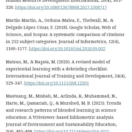
Human Resource Development International, 20(4), 305–
326.
https://doi.org/10.1080/13678868.2017.1308717
Martín-Martín, A., Orduna-Malea, E., Thelwall, M., &
Delgado López-Cózar, E. (2018). Google Scholar, Web of
Science, and Scopus: A systematic comparison of citations
in 252 subject categories. Journal of Informetrics, 12(4),
1160–1177.
https://doi.org/10.1016/j.joi.2018.09.002
Matsuo, M., & Nagata, M. (2020). A revised model of
experiential learning with a debriefing checklist.
International Journal of Training and Development, 24(4),
329–347.
https://doi.org/10.1111/ijtd.12201
Mastuang, M., Misbah, M., Arlinda, R., Muhammad, N.,
Harto, M., Qamariah, Q., & Murshed, M. B. (2025). Trends
and research patterns of blended learning in science
education: A VOSviewer-based bibliometric analysis.
Journal of Environment and Sustainability Education,
3(4), 485–499.
https://doi.org/10.21154/jese.v3i4.1021