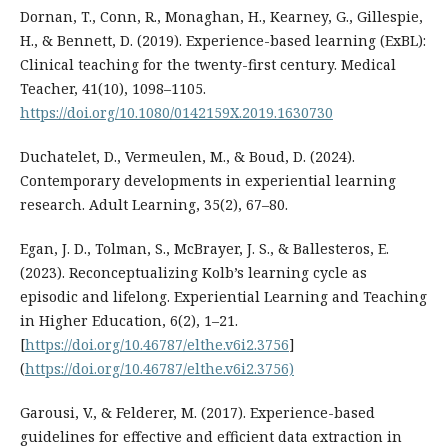
Dornan, T., Conn, R., Monaghan, H., Kearney, G., Gillespie,
H., & Bennett, D. (2019). Experience-based learning (ExBL):
Clinical teaching for the twenty-first century. Medical
Teacher, 41(10), 1098–1105.
https://doi.org/10.1080/0142159X.2019.1630730
Duchatelet, D., Vermeulen, M., & Boud, D. (2024).
Contemporary developments in experiential learning
research. Adult Learning, 35(2), 67–80.
Egan, J. D., Tolman, S., McBrayer, J. S., & Ballesteros, E.
(2023). Reconceptualizing Kolb’s learning cycle as
episodic and lifelong. Experiential Learning and Teaching
in Higher Education, 6(2), 1–21.
[
https://doi.org/10.46787/elthe.v6i2.3756
]
(
https://doi.org/10.46787/elthe.v6i2.3756)
Garousi, V., & Felderer, M. (2017). Experience-based
guidelines for effective and efficient data extraction in