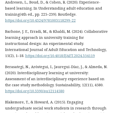
Andresen, L., Boud, D., & Cohen, R. (2020). Experience-
based learning. In Understanding adult education and
training(4th ed., pp. 225–239). Routledge.
https://doi.org/10.4324/9781003118299-22
Barhone, J. E., Erradi, M., & Khaldi, M. (2024). Collaborative
learning approach in university training for
instructional design: An experimental study.
International Journal of Adult Education and Technology,
15(2), 1–18.
https://doi.org/10.4018/IJAET.2024.354119
Berasategi, N., Aróstegui, I., Jauregui-Díaz, J., & Almeda, N.
(2020). Interdisciplinary learning at university:
Assessment of an interdisciplinary experience based on
the case study methodology. Sustainability, 12(11), 4580.
https://doi.org/10.3390/su12114580
Blakemore, T., & Howard, A. (2015). Engaging
undergraduate social work students in research through