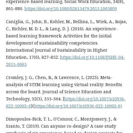
experience-based learning. Social Work Education, 34(8),
861–880.
https://doi.org/10.1080/02615479.2015.1065809
Caniglia, G., John, B., Kohler, M., Bellina, L., Wiek, A., Rojas,
C., Bichler, M. D. L., & Lang, D. J. (2016). An experience-
based learning framework: Activities for the initial
development of sustainability competencies.
International Journal of Sustainability in Higher
Education, 17(6), 827–852.
https://doi.org/10.1108/IJSHE-04-
2015-0065
Cromley, J. G., Chen, R., & Lawrence, L. (2023). Meta-
analysis of STEM learning using virtual reality: Benefits
across the board. Journal of Science Education and
Technology, 32(3), 355–364. [
https://doi.org/10.1007/s10956-
022-10003-6
](
https://doi.org/10.1007/s10956-022-10003-6)
Dimopoulos-Bick, T. L., O'Connor, C., Montgomery, J., &
Szanto, T. (2019). Can anyone co-design? A case study