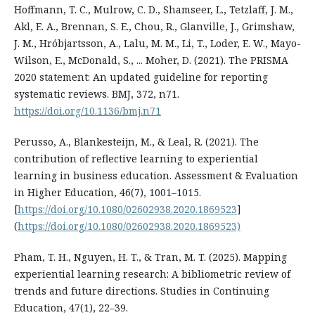
Hoffmann, T. C., Mulrow, C. D., Shamseer, L., Tetzlaff, J. M.,
Akl, E. A., Brennan, S. E., Chou, R., Glanville, J., Grimshaw,
J. M., Hróbjartsson, A., Lalu, M. M., Li, T., Loder, E. W., Mayo-
Wilson, E., McDonald, S., ... Moher, D. (2021). The PRISMA
2020 statement: An updated guideline for reporting
systematic reviews. BMJ, 372, n71.
https://doi.org/10.1136/bmj.n71
⁠Perusso, A., Blankesteijn, M., & Leal, R. (2021). The
contribution of reflective learning to experiential
learning in business education. Assessment & Evaluation
in Higher Education, 46(7), 1001–1015.
[
https://doi.org/10.1080/02602938.2020.1869523
]
(
https://doi.org/10.1080/02602938.2020.1869523)
Pham, T. H., Nguyen, H. T., & Tran, M. T. (2025). Mapping
experiential learning research: A bibliometric review of
trends and future directions. Studies in Continuing
Education, 47(1), 22–39.