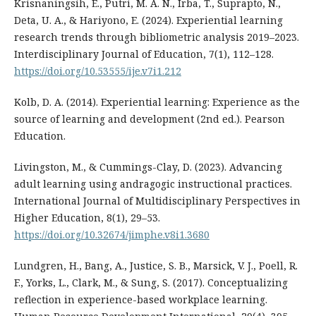
Krisnaningsih, E., Putri, M. A. N., Irba, T., Suprapto, N.,
Deta, U. A., & Hariyono, E. (2024). Experiential learning
research trends through bibliometric analysis 2019–2023.
Interdisciplinary Journal of Education, 7(1), 112–128.
https://doi.org/10.53555/ije.v7i1.212
Kolb, D. A. (2014). Experiential learning: Experience as the
source of learning and development (2nd ed.). Pearson
Education.
Livingston, M., & Cummings-Clay, D. (2023). Advancing
adult learning using andragogic instructional practices.
International Journal of Multidisciplinary Perspectives in
Higher Education, 8(1), 29–53.
https://doi.org/10.32674/jimphe.v8i1.3680
Lundgren, H., Bang, A., Justice, S. B., Marsick, V. J., Poell, R.
F., Yorks, L., Clark, M., & Sung, S. (2017). Conceptualizing
reflection in experience-based workplace learning.