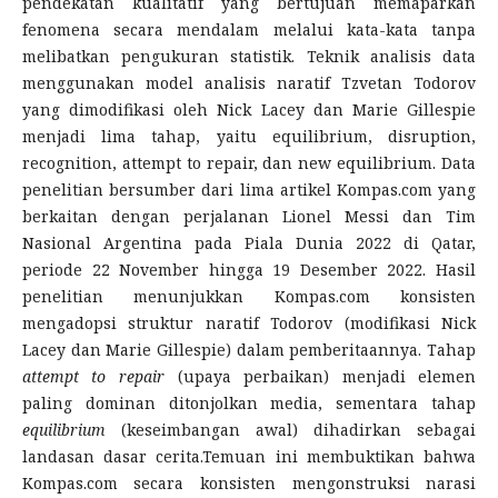
pendekatan kualitatif yang bertujuan memaparkan
fenomena secara mendalam melalui kata-kata tanpa
melibatkan pengukuran statistik. Teknik analisis data
menggunakan model analisis naratif Tzvetan Todorov
yang dimodifikasi oleh Nick Lacey dan Marie Gillespie
menjadi lima tahap, yaitu equilibrium, disruption,
recognition, attempt to repair, dan new equilibrium. Data
penelitian bersumber dari lima artikel Kompas.com yang
berkaitan dengan perjalanan Lionel Messi dan Tim
Nasional Argentina pada Piala Dunia 2022 di Qatar,
periode 22 November hingga 19 Desember 2022. Hasil
penelitian menunjukkan Kompas.com konsisten
mengadopsi struktur naratif Todorov (modifikasi Nick
Lacey dan Marie Gillespie) dalam pemberitaannya. Tahap
attempt to repair
(upaya perbaikan) menjadi elemen
paling dominan ditonjolkan media, sementara tahap
equilibrium
(keseimbangan awal) dihadirkan sebagai
landasan dasar cerita.Temuan ini membuktikan bahwa
Kompas.com secara konsisten mengonstruksi narasi