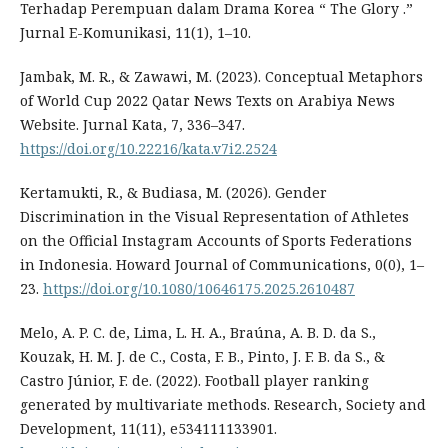
Terhadap Perempuan dalam Drama Korea “ The Glory .”
Jurnal E-Komunikasi, 11(1), 1–10.
Jambak, M. R., & Zawawi, M. (2023). Conceptual Metaphors
of World Cup 2022 Qatar News Texts on Arabiya News
Website. Jurnal Kata, 7, 336–347.
https://doi.org/10.22216/kata.v7i2.2524
Kertamukti, R., & Budiasa, M. (2026). Gender
Discrimination in the Visual Representation of Athletes
on the Official Instagram Accounts of Sports Federations
in Indonesia. Howard Journal of Communications, 0(0), 1–
23.
https://doi.org/10.1080/10646175.2025.2610487
Melo, A. P. C. de, Lima, L. H. A., Braúna, A. B. D. da S.,
Kouzak, H. M. J. de C., Costa, F. B., Pinto, J. F. B. da S., &
Castro Júnior, F. de. (2022). Football player ranking
generated by multivariate methods. Research, Society and
Development, 11(11), e534111133901.