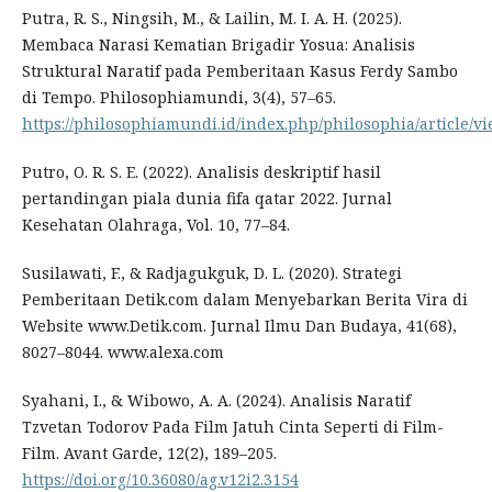
Putra, R. S., Ningsih, M., & Lailin, M. I. A. H. (2025).
Membaca Narasi Kematian Brigadir Yosua: Analisis
Struktural Naratif pada Pemberitaan Kasus Ferdy Sambo
di Tempo. Philosophiamundi, 3(4), 57–65.
https://philosophiamundi.id/index.php/philosophia/article/v
Putro, O. R. S. E. (2022). Analisis deskriptif hasil
pertandingan piala dunia fifa qatar 2022. Jurnal
Kesehatan Olahraga, Vol. 10, 77–84.
Susilawati, F., & Radjagukguk, D. L. (2020). Strategi
Pemberitaan Detik.com dalam Menyebarkan Berita Vira di
Website www.Detik.com. Jurnal Ilmu Dan Budaya, 41(68),
8027–8044. www.alexa.com
Syahani, I., & Wibowo, A. A. (2024). Analisis Naratif
Tzvetan Todorov Pada Film Jatuh Cinta Seperti di Film-
Film. Avant Garde, 12(2), 189–205.
https://doi.org/10.36080/ag.v12i2.3154