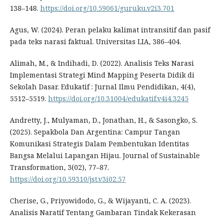
138–148.
https://doi.org/10.59061/guruku.v2i3.701
Agus, W. (2024). Peran pelaku kalimat intransitif dan pasif
pada teks narasi faktual. Universitas LIA, 386–404.
Alimah, M., & Indihadi, D. (2022). Analisis Teks Narasi
Implementasi Strategi Mind Mapping Peserta Didik di
Sekolah Dasar. Edukatif : Jurnal Ilmu Pendidikan, 4(4),
5512–5519.
https://doi.org/10.31004/edukatif.v4i4.3245
Andretty, J., Mulyaman, D., Jonathan, H., & Sasongko, S.
(2025). Sepakbola Dan Argentina: Campur Tangan
Komunikasi Strategis Dalam Pembentukan Identitas
Bangsa Melalui Lapangan Hijau. Journal of Sustainable
Transformation, 3(02), 77–87.
https://doi.org/10.59310/jst.v3i02.57
Cherise, G., Priyowidodo, G., & Wijayanti, C. A. (2023).
Analisis Naratif Tentang Gambaran Tindak Kekerasan