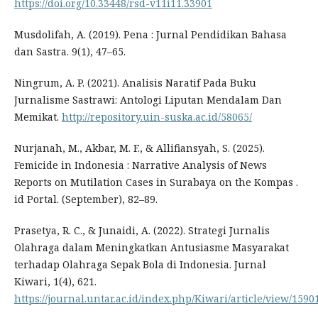
https://doi.org/10.33448/rsd-v11i11.33901
Musdolifah, A. (2019). Pena : Jurnal Pendidikan Bahasa
dan Sastra. 9(1), 47–65.
Ningrum, A. P. (2021). Analisis Naratif Pada Buku
Jurnalisme Sastrawi: Antologi Liputan Mendalam Dan
Memikat.
http://repository.uin-suska.ac.id/58065/
Nurjanah, M., Akbar, M. F., & Allifiansyah, S. (2025).
Femicide in Indonesia : Narrative Analysis of News
Reports on Mutilation Cases in Surabaya on the Kompas .
id Portal. (September), 82–89.
Prasetya, R. C., & Junaidi, A. (2022). Strategi Jurnalis
Olahraga dalam Meningkatkan Antusiasme Masyarakat
terhadap Olahraga Sepak Bola di Indonesia. Jurnal
Kiwari, 1(4), 621.
https://journal.untar.ac.id/index.php/Kiwari/article/view/1590